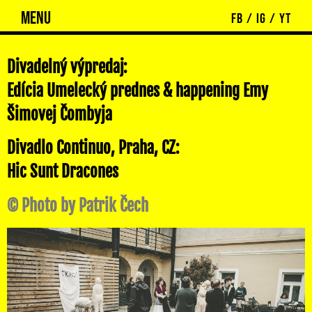
MENU
FB
/
IG
/
YT
Divadelný výpredaj:
Edícia Umelecký prednes & happening Emy
Šimovej Čombyja
Divadlo Continuo, Praha, CZ:
Hic Sunt Dracones
© Photo by Patrik Čech