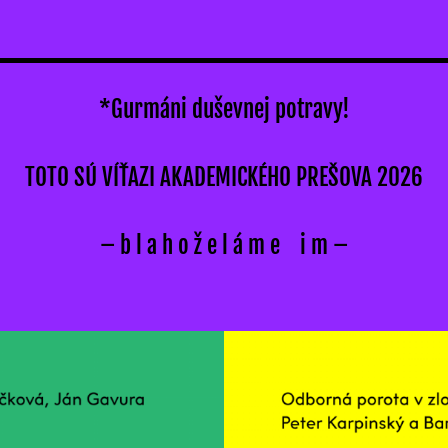
*Gurmáni duševnej potravy!
TOTO SÚ VÍŤAZI AKADEMICKÉHO PREŠOVA 2026
– b l a h o ž e l á m e i m –