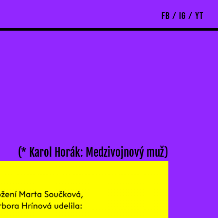
FB
/
IG
/
YT
(* Karol Horák: Medzivojnový muž)